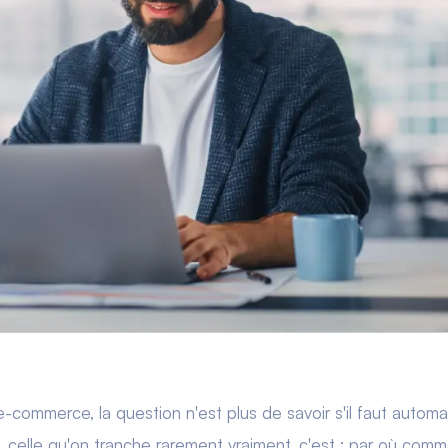
commerce, la question n'est plus de savoir s'il faut automat
, celle qu'on tranche rarement vraiment, c'est : par où com