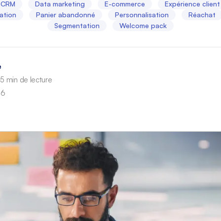
CRM
Data marketing
E-commerce
Expérience client
ation
Panier abandonné
Personnalisation
Réachat
Segmentation
Welcome pack
e
15 min de lecture
26