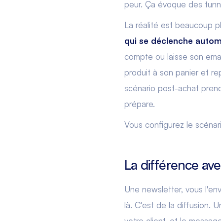
peur. Ça évoque des tunn
La réalité est beaucoup p
qui se déclenche autom
compte ou laisse son emai
produit à son panier et r
scénario post-achat prend 
prépare.
Vous configurez le scénario
La différence av
Une newsletter, vous l'en
là. C'est de la diffusion.
votre client, et le messag