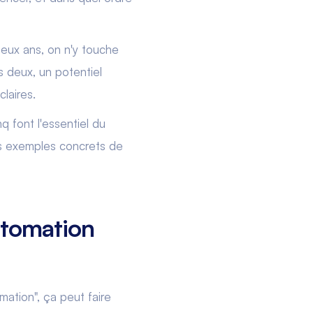
deux ans, on n'y touche
s deux, un potentiel
laires.
nq font l'essentiel du
es exemples concrets de
utomation
mation", ça peut faire