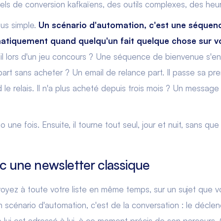
els de conversion kafkaïens, des outils complexes, des heu
lus simple.
Un scénario d'automation, c'est une séquen
atiquement quand quelqu'un fait quelque chose sur vo
l lors d'un jeu concours ? Une séquence de bienvenue s'enc
epart sans acheter ? Un email de relance part. Il passe sa 
le relais. Il n'a plus acheté depuis trois mois ? Un message
 une fois. Ensuite, il tourne tout seul, jour et nuit, sans que
ec une newsletter classique
voyez à toute votre liste en même temps, sur un sujet que v
 Un scénario d'automation, c'est de la conversation : le décle
e lui est adressé à lui, à ce moment précis de son parcours. 