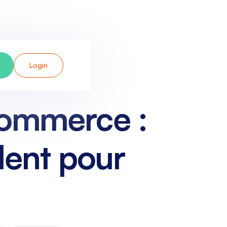
Login
commerce :
llent pour