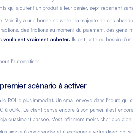
ents qui ajoutent un produit à leur panier, sept repartent san
e. Mais il y a une bonne nouvelle : la majorité de ces aban
stractions, des frictions au moment du paiement, des gens in
 voulaient vraiment acheter.
Ils ont juste eu besoin d'u
eut l'automatiser.
 premier scénario à activer
a le ROI le plus immédiat. Un email envoyé dans l'heure qui s
0 à 50%. Le client pense encore à son panier, il est encore
jà quasiment passée, c'est infiniment moins cher que d'en 
 plus simple à comprendre et à expliquer à votre direction, s