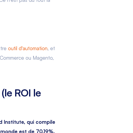
otre
outil d'automation
, et
WooCommerce ou Magento,
(le ROI le
 Institute, qui compile
e monde est de 70,19%.