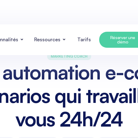
Réserver une
nnalités
Ressources
Tarifs
démo
MARKETING COACH
 automation e-
narios qui travai
vous 24h/24