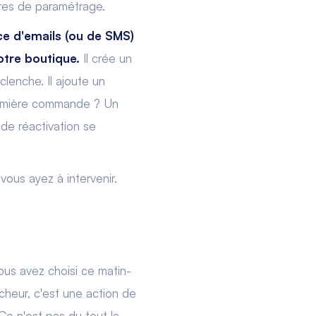
res de paramétrage.
ce d'emails (ou de SMS)
tre boutique.
Il crée un
lenche. Il ajoute un
première commande ? Un
 de réactivation se
 vous ayez à intervenir.
ous avez choisi ce matin-
ncheur, c'est une action de
Ce n'est pas du tout la