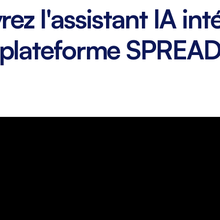
z l'assistant IA int
plateforme SPREA