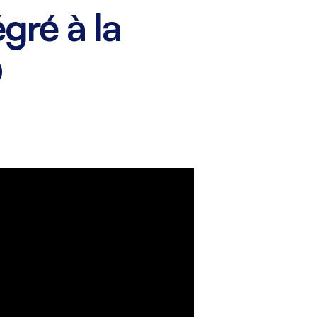
égré à la
D