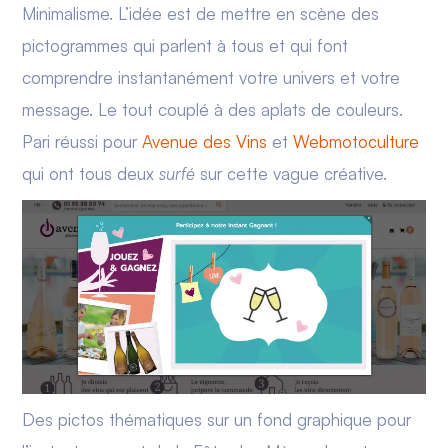
Minimalisme. L’idée est de mettre en scène des
pictogrammes qui parlent à tous et qui font
comprendre instantanément votre univers et votre
message. Le tout couplé à des aplats de couleurs.
Pari réussi pour
Avenue des Vins
et
Webmotoculture
qui ont tous deux
surfé
sur cette vague créative.
Des pictos thématiques sur un fond graphique pour