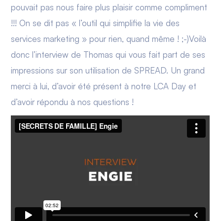
pouvait pas nous faire plus plaisir comme compliment
!!! On se dit pas « l’outil qui simplifie la vie des
services marketing » pour rien, quand même ! ;-)Voilà
donc l’interview de Thomas qui vous fait part de ses
impressions sur son utilisation de SPREAD. Un grand
merci à lui, d’avoir été présent à notre LCA Day et
d’avoir répondu à nos questions !