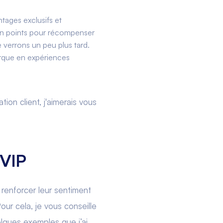
tages exclusifs et
s en points pour récompenser
verrons un peu plus tard.
arque en expériences
ion client, j'aimerais vous
 VIP
renforcer leur sentiment
our cela, je vous conseille
elques exemples que j’ai