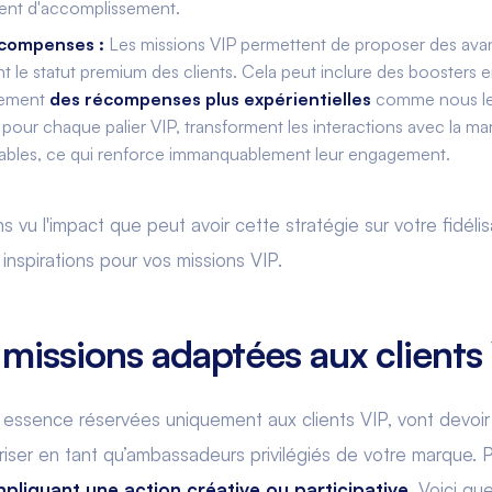
ment d'accomplissement.
récompenses :
Les missions VIP permettent de proposer des avan
ètent le statut premium des clients. Cela peut inclure des booster
alement
des récompenses plus expérientielles
comme nous le 
pour chaque palier VIP, transforment les interactions avec la m
rables, ce qui renforce immanquablement leur engagement.
vu l'impact que peut avoir cette stratégie sur votre fidélisat
inspirations pour vos missions VIP.
 missions adaptées aux clients
 essence réservées uniquement aux clients VIP, vont devoir 
loriser en tant qu’ambassadeurs privilégiés de votre marque. P
pliquant une action créative ou participative
. Voici qu