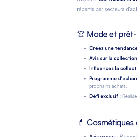
répartis par secteurs d’acti
👚 Mode et prêt-
Créez une tendanc
Avis sur la collectio
Influencez la collect
Programme d'écha
prochains achats.
Défi exclusif
: Réalis
💄 Cosmétiques 
Avis expert
: Réponde