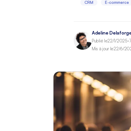
CRM
E-commerce
Adeline Delaforg
Publié le
22/1/2025
7
•
Mis à jour le
22/6/20