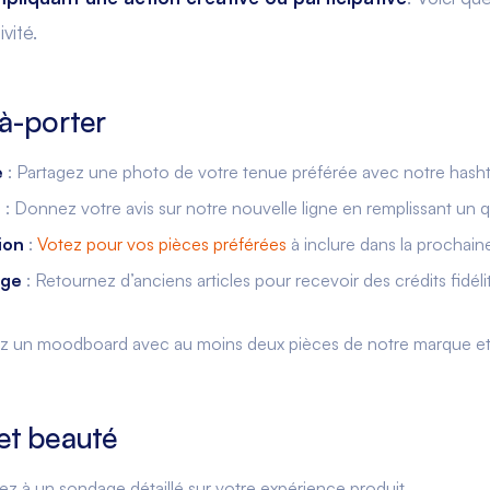
vité.
à-porter
e
: Partagez une photo de votre tenue préférée avec notre hasht
n
: Donnez votre avis sur notre nouvelle ligne en remplissant un q
ion
:
Votez pour vos pièces préférées
à inclure dans la prochaine
nge
: Retournez d’anciens articles pour recevoir des crédits fidélit
ez un moodboard avec au moins deux pièces de notre marque et 
et beauté
z à un sondage détaillé sur votre expérience produit.