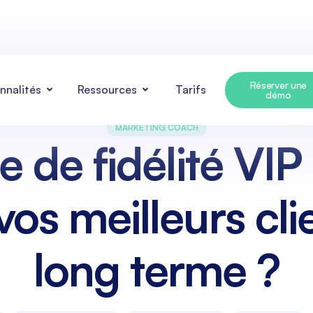
Réserver une
nnalités
Ressources
Tarifs
démo
MARKETING COACH
de fidélité VI
os meilleurs clie
long terme ?