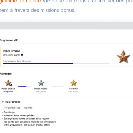
gramme de fidélité
VIP ne se limite pas à accumuler des poin
ment à travers des missions bonus.