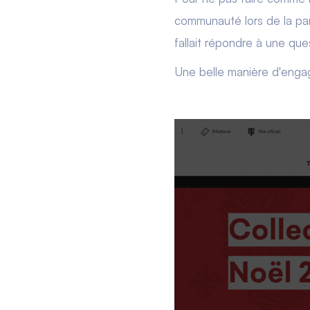
communauté lors de la parti
fallait répondre à une ques
Une belle manière d'engag