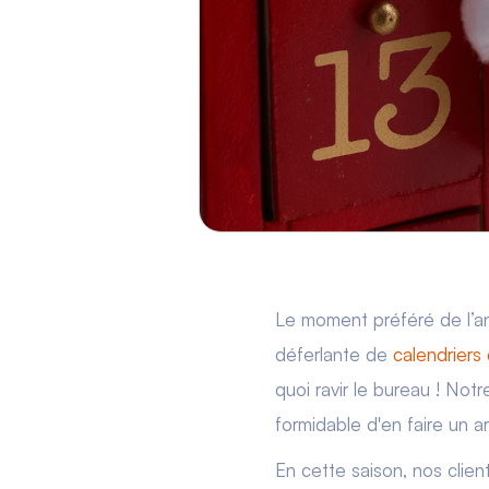
Le moment préféré de l’an
déferlante de
calendriers 
quoi ravir le bureau ! Notr
formidable d'en faire un a
En cette saison, nos client