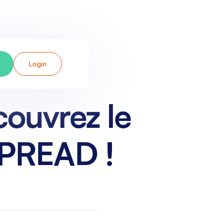
Login
couvrez le
 SPREAD !