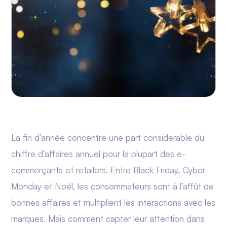
La fin d’année concentre une part considérable du
chiffre d’affaires annuel pour la plupart des e-
commerçants et retailers. Entre Black Friday, Cyber
Monday et Noël, les consommateurs sont à l’affût de
bonnes affaires et multiplient les interactions avec les
marques. Mais comment capter leur attention dans