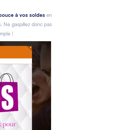
pouce à vos soldes
en
es. Ne gaspillez donc pas
emple !