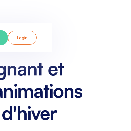
Login
gnant et
 animations
 d'hiver