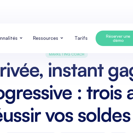
Réserver une
nnalités
Ressources
Tarifs
démo
MARKETING COACH
rivée, instant ga
gressive : trois
ussir vos soldes