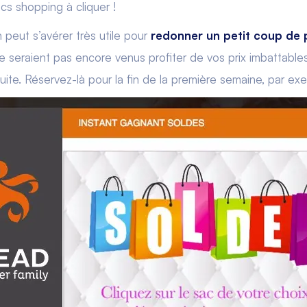
acs shopping à cliquer !
peut s’avérer très utile pour
redonner un petit coup de 
 ne seraient pas encore venus profiter de vos prix imbattabl
ite. Réservez-là pour la fin de la première semaine, par ex