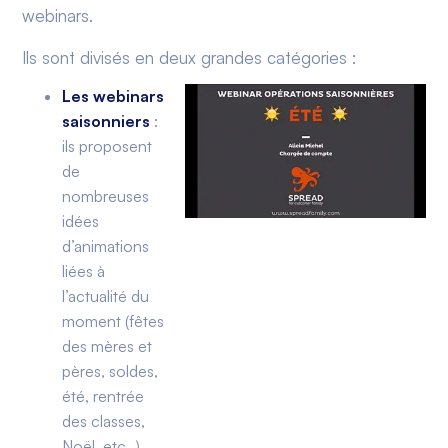
webinars.
Ils sont divisés en deux grandes catégories :
Les webinars
saisonniers
:
ils proposent
de
nombreuses
idées
d’animations
liées à
l’actualité du
moment (fêtes
des mères et
pères, soldes,
été, rentrée
des classes,
Noël, etc…).