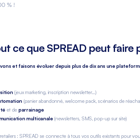
00 % !
ut ce que SPREAD peut faire 
ons et faisons évoluer depuis plus de dix ans une platefo
sition
(jeux marketing, inscription newsletter...)
automation
(panier abandonné, welcome pack, scénarios de réachat.
ité
et de
parrainage
unication multicanale
(newsletters, SMS, pop-up sur site)
tailers : SPREAD se connecte à tous vos outils existants pour vo