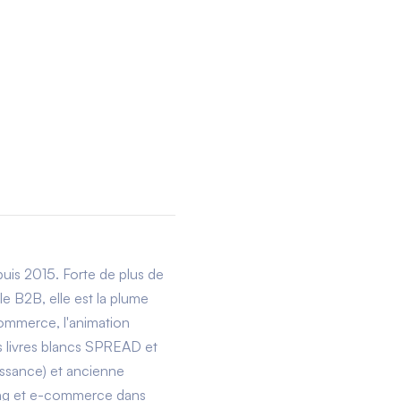
is 2015. Forte de plus de
e B2B, elle est la plume
commerce, l'animation
es livres blancs SPREAD et
issance) et ancienne
ting et e-commerce dans