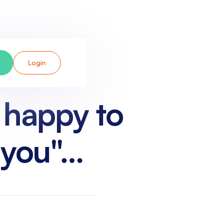
Login
o happy to
you"...