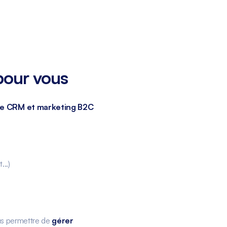
pour vous
rme CRM et marketing B2C
..)
us permettre de
gérer