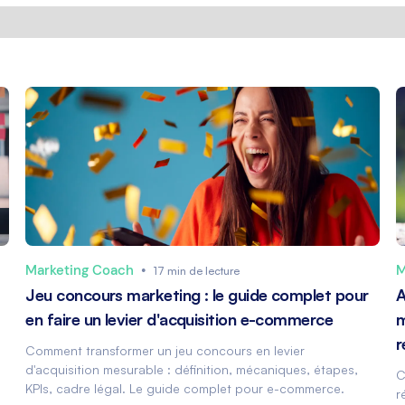
Marketing Coach
•
M
17 min de lecture
Jeu concours marketing : le guide complet pour
A
en faire un levier d'acquisition e-commerce
m
r
Comment transformer un jeu concours en levier
d'acquisition mesurable : définition, mécaniques, étapes,
C
KPIs, cadre légal. Le guide complet pour e-commerce.
r