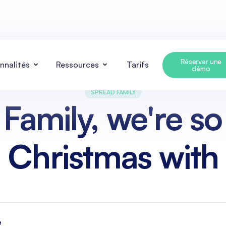
Réserver une
nnalités
Ressources
Tarifs
démo
SPREAD FAMILY
 Family, we're s
Christmas with 
e