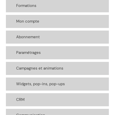
Formations
Mon compte
Abonnement
Paramétrages
Campagnes et animations
Widgets, pop-ins, pop-ups
CRM